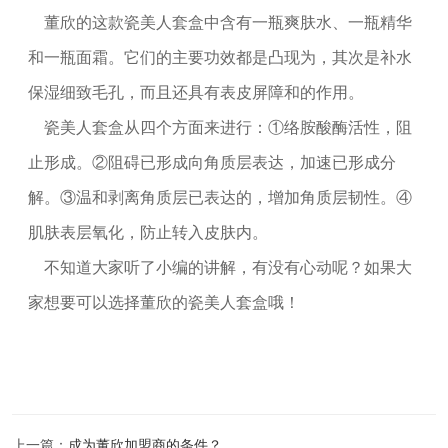
董欣的这款瓷美人套盒中含有一瓶爽肤水、一瓶精华
和一瓶面霜。它们的主要功效都是凸现为，其次是补水
保湿细致毛孔，而且还具有表皮屏障和的作用。
瓷美人套盒从四个方面来进行：①络胺酸酶活性，阻
止形成。②阻碍已形成向角质层表达，加速已形成分
解。③温和剥离角质层已表达的，增加角质层韧性。④
肌肤表层氧化，防止转入皮肤内。
不知道大家听了小编的讲解，有没有心动呢？如果大
家想要可以选择董欣的瓷美人套盒哦！
上一篇：
成为董欣加盟商的条件？